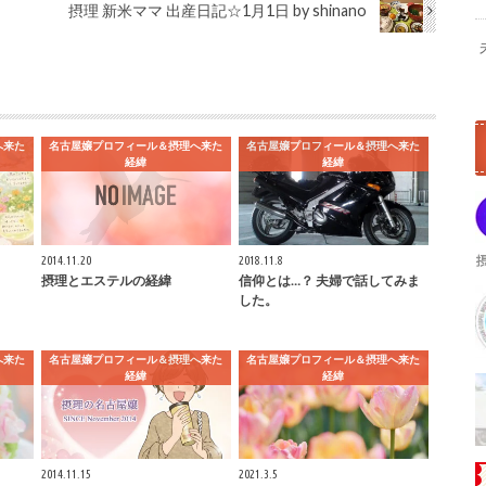
摂理 新米ママ 出産日記☆1月1日 by shinano
へ来た
名古屋嬢プロフィール＆摂理へ来た
名古屋嬢プロフィール＆摂理へ来た
経緯
経緯
2014.11.20
2018.11.8
摂理とエステルの経緯
信仰とは…？ 夫婦で話してみま
した。
へ来た
名古屋嬢プロフィール＆摂理へ来た
名古屋嬢プロフィール＆摂理へ来た
経緯
経緯
2014.11.15
2021.3.5