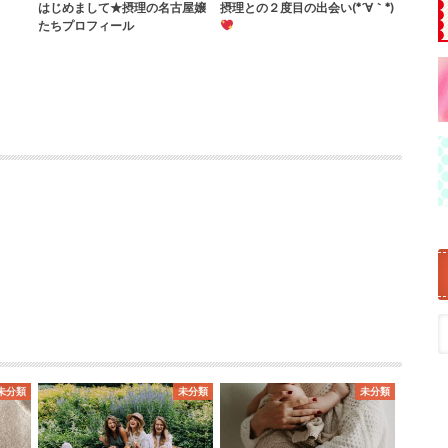
はじめまして★摂理の名古屋嬢
摂理との２度目の出会い(*´∀｀*)
たちプロフィール
未分類
未分類
未分類