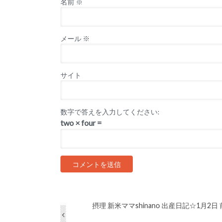
名前
※
メール
※
サイト
数字で答えを入力してください:
two × four =
摂理 新米ママshinano 出産日記☆1月2日