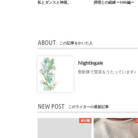
私とダンスと神様。
摂理との経緯 ーMiK編ー
ABOUT
この記事をかいた人
Nightingale
聖歌隊で賛美をうたっています♪
NEW POST
このライターの最新記事
未分類