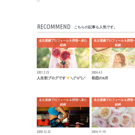
RECOMMEND
こちらの記事も人気です。
名古屋嬢プロフィール＆摂理へ来た
名古屋嬢プロフィール＆摂理
経緯
経緯
2021.2.25
2026.6.5
人生初ブログです
＼(^o^)／
初恋の6月
名古屋嬢プロフィール＆摂理へ来た
名古屋嬢プロフィール＆摂理
経緯
経緯
2018.12.22
2014.11.19