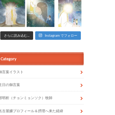
さらに読み込む...
Instagram でフォロー
Category
御言葉イラスト
主日の御言葉
鄭明析（チョンミョンソク）牧師
名古屋嬢プロフィール＆摂理へ来た経緯