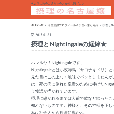
名古屋の教会に通う社会人女性共同ブログ
HOME
名古屋嬢プロフィール＆摂理へ来た経緯
摂理とNi
2015.01.24
摂理とNightingaleの経緯★
ハレルヤ！Nightingaleです。
Nightingaleとは小夜啼鳥（サヨナキドリ
見た目はこの上なく地味でパッとしませんが
は、死の病に倒れた皇帝のために捧げたNight
う物語が描かれています。
摂理に導かれるまでは人前で歌など歌ったこ
知れないものです。神様と、その神様を正し
私は社会人から摂理に導かれ、