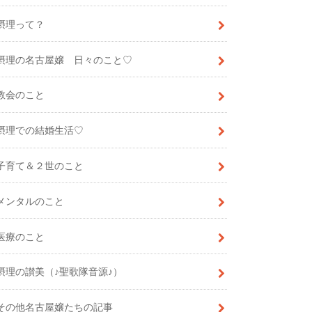
摂理って？
摂理の名古屋嬢 日々のこと♡
教会のこと
摂理での結婚生活♡
子育て＆２世のこと
メンタルのこと
医療のこと
摂理の讃美（♪聖歌隊音源♪）
その他名古屋嬢たちの記事