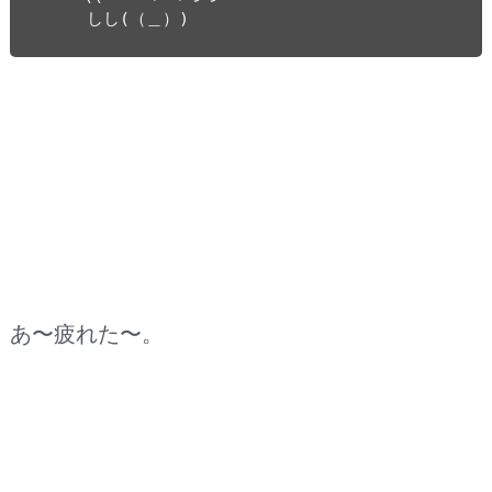
　　　しし(（＿）)　
あ〜疲れた〜。