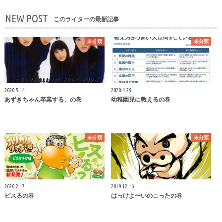
NEW POST
このライターの最新記事
未分類
未分類
2020.5.14
2020.4.29
あずきちゃん卒業する、の巻
幼稚園児に教えるの巻
未分類
未分類
2020.2.17
2019.12.16
ピスるの巻
はっけよ〜いのこったの巻