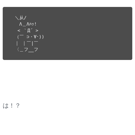
　＼从/　　

　　Λ＿Λﾊｯ!　

　 < ｀Д´ >　

　（￣ ⊃・∀･))

　｜ ｜￣|￣

　〈＿フ__フ
は！？