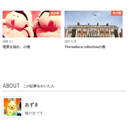
未分類
未分類
2018.3.1
2017.3.25
現実を知れ、の巻
The wallace collectionの巻
ABOUT
この記事をかいた人
あずき
極の女です。