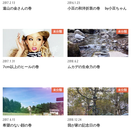
2017.2.13
2016.1.23
遠山の金さんの巻
小豆の和洋折衷の巻 by小豆ちゃん
未分類
未分類
2017.1.31
2018.6.2
7cm以上のヒールの巻
ムカデの生命力の巻
未分類
未分類
2017.6.15
2018.12.24
希望のない顔の巻
我が家の記念日の巻