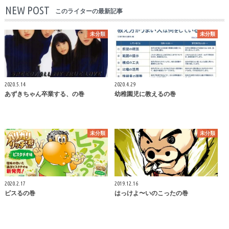
NEW POST
このライターの最新記事
未分類
未分類
2020.5.14
2020.4.29
あずきちゃん卒業する、の巻
幼稚園児に教えるの巻
未分類
未分類
2020.2.17
2019.12.16
ピスるの巻
はっけよ〜いのこったの巻