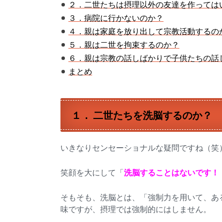
２．二世たちは摂理以外の友達を作っては
３．病院に行かないのか？
４．親は家庭を放り出して宗教活動するの
５．親は二世を拘束するのか？
６．親は宗教の話しばかりで子供たちの話
まとめ
１． 二世たちを洗脳するのか？
いきなりセンセーショナルな疑問ですね（笑
笑顔を大にして「
洗脳することはないです！
そもそも、洗脳とは、「強制力を用いて、あ
味ですが、摂理では強制的にはしません。