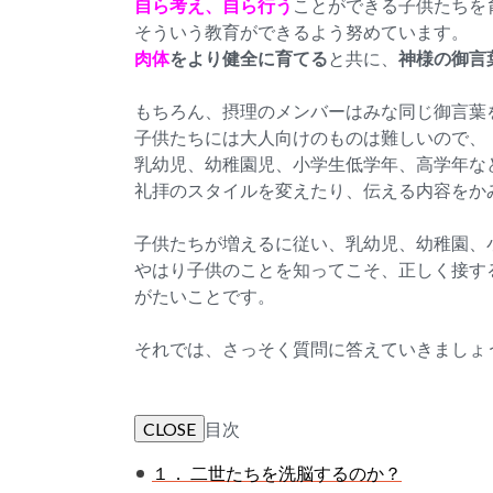
自ら考え、自ら行う
ことができる子供たちを
そういう教育ができるよう努めています。
肉体
をより健全に育てる
と共に、
神様の御言
もちろん、摂理のメンバーはみな同じ御言葉
子供たちには大人向けのものは難しいので、
乳幼児、幼稚園児、小学生低学年、高学年な
礼拝のスタイルを変えたり、伝える内容をか
子供たちが増えるに従い、乳幼児、幼稚園、
やはり子供のことを知ってこそ、正しく接す
がたいことです。
それでは、さっそく質問に答えていきましょ
CLOSE
目次
１． 二世たちを洗脳するのか？