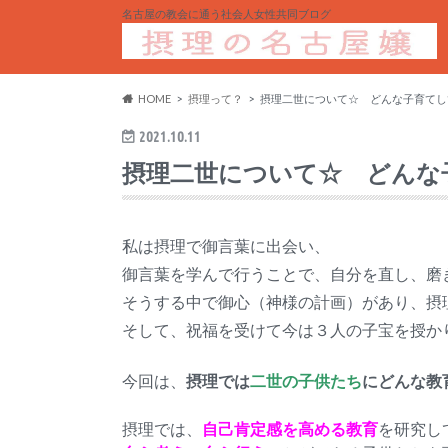
名古屋の教会に通う社会人女性共同ブログ
HOME
摂理って？
摂理二世について☆ どんな子育てし
2021.10.11
摂理二世について☆ どんな
私は摂理で御言葉に出会い、
御言葉を学んで行うことで、自分を直し、磨
そうする中で御心（神様の計画）があり、摂
そして、祝福を受けて今は３人の子宝を授かり、
今回は、
摂理では
二世の子供たち
にどんな教
摂理では、
自己肯定感を高める教育
を研究し