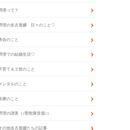
摂理って？
摂理の名古屋嬢 日々のこと♡
教会のこと
摂理での結婚生活♡
子育て＆２世のこと
メンタルのこと
医療のこと
摂理の讃美（♪聖歌隊音源♪）
その他名古屋嬢たちの記事