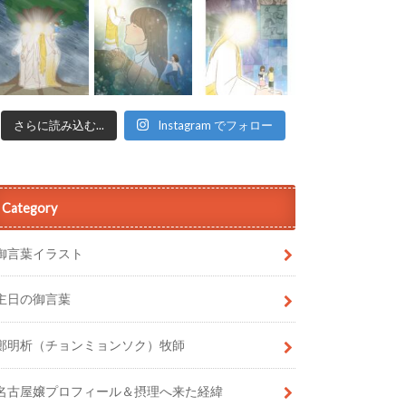
さらに読み込む...
Instagram でフォロー
Category
御言葉イラスト
主日の御言葉
鄭明析（チョンミョンソク）牧師
名古屋嬢プロフィール＆摂理へ来た経緯