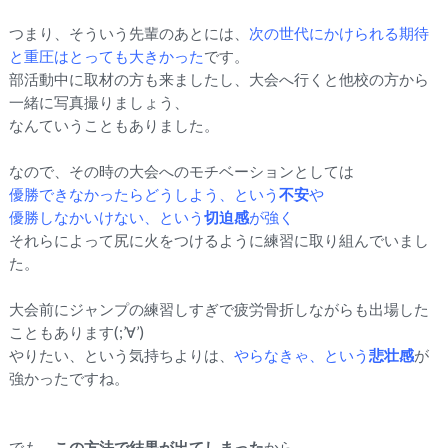
つまり、そういう先輩のあとには、
次の世代にかけられる期待
と重圧はとっても大きかった
です。
部活動中に取材の方も来ましたし、大会へ行くと他校の方から
一緒に写真撮りましょう、
なんていうこともありました。
なので、その時の大会へのモチベーションとしては
優勝できなかったらどうしよう、という
不安
や
優勝しなかいけない、という
切迫感
が強く
それらによって尻に火をつけるように練習に取り組んでいまし
た。
大会前にジャンプの練習しすぎで疲労骨折しながらも出場した
こともあります(;’∀’)
やりたい、という気持ちよりは、
やらなきゃ、という
悲壮感
が
強かったですね。
でも、
この方法で結果が出てしまった
から