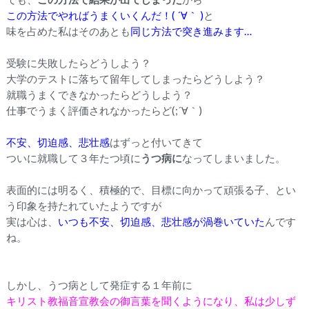
この方法でやればうまくいくんだ！( ´∀｀ )
と
味を占めた私はそのあとも
同じ方法で突き進みます…
受験に失敗したらどうしよう？
大学のテストに落ちて留年してしまったらどうしよう？
就職うまくできなかったらどうしよう？
仕事でうまく評価されなかったらど(;´∀｀)
不安、切迫感、悲壮感
はずっと付いてきて
ついに就職して３年たつ頃に
うつ病に
なってしまいました。
表面的には明るく、積極的で、目標に向かって頑張る子、とい
う印象を持たれていたようですが
実は心は、
いつも不安、切迫感、悲壮感が渦巻いていた
んです
ね。
しかし、うつ病として発症する１年前に
キリスト教福音宣教会の御言葉を聞くようになり、私は少しず