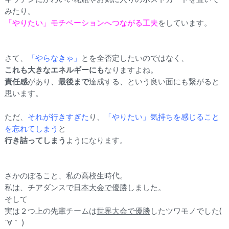
みたり。
「やりたい」モチベーションへつながる工夫
をしています。
さて、
「やらなきゃ」
とを全否定したいのではなく、
これも大きなエネルギーにも
なりますよね。
責任感
があり、
最後まで
達成する、という良い面にも繋がると
思います。
ただ、
それが行きすぎた
り、
「やりたい」気持ちを感じること
を忘れてしまう
と
行き詰ってしまう
ようになります。
さかのぼること、私の高校生時代。
私は、チアダンスで
日本大会で優勝
しました。
そして
実は２つ上の先輩チームは
世界大会で優勝
したツワモノでした(
´∀｀ )