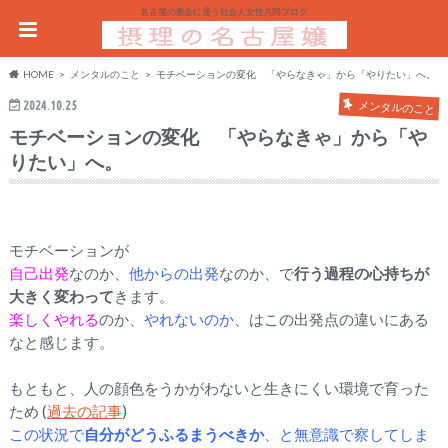
名古屋の教会に通う社会人女性共同ブログ
HOME
メンタルのこと
モチベーションの変化 「やらなきゃ」から「やりたい」へ。
2024.10.25
メンタルのこと
モチベーションの変化 「やらなきゃ」から「や
りたい」へ。
モチベーションが
自己出発
なのか、
他からの出発
なのか、で
行う過程の心持ちが
大きく変わって
きます。
楽しくやれる
のか、
やれないのか
、はこの出発点の違いにある
なと感じます。
もともと、人の顔色をうかがわないと生きにくい環境で育った
ため (
過去の記事
)
この状況で
自分がどうふるまうべきか
、と無意識で察してしま