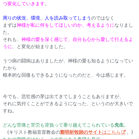
つ変化していきます
。
周りの状況、環境、人を読み取ってしまう
のではなく
まずは
神様が私に何をしてほしいのか、考えるように
なりまし
た。
それも、
神様の愛を深く感じて、自分も心から愛して行えるよ
うに
、と変化が始まりました。
うつ病の闘病はありましたが、神様の愛も知るようになってい
たから
根本的な回復もできるようになったのだと、今は感じます。
今でも、悲壮感の芽は出てきてしまうこともありますが、
それに気付くことができるようになった、というのが大きいで
すね。
どんな苦痛と苦労も背負って乗り越えてこられている
先生
。
(キリスト教福音宣教会の
鄭明析牧師のサイト
はこちら
。)
ただの我慢ではなく、その先にある希望を見て