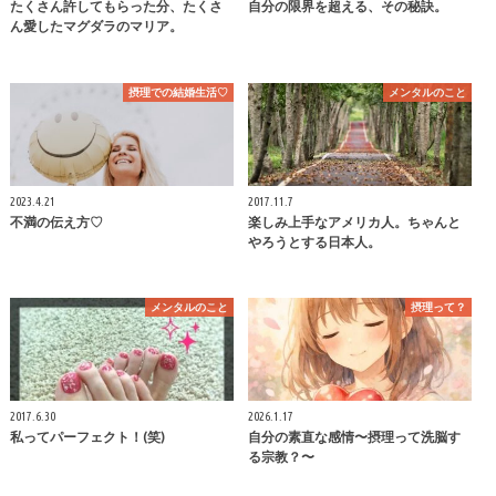
たくさん許してもらった分、たくさ
自分の限界を超える、その秘訣。
ん愛したマグダラのマリア。
摂理での結婚生活♡
メンタルのこと
2023.4.21
2017.11.7
不満の伝え方♡
楽しみ上手なアメリカ人。ちゃんと
やろうとする日本人。
メンタルのこと
摂理って？
2017.6.30
2026.1.17
私ってパーフェクト！(笑)
自分の素直な感情〜摂理って洗脳す
る宗教？〜