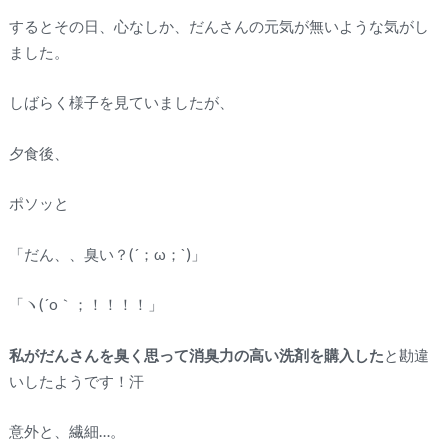
するとその日、心なしか、だんさんの元気が無いような気がし
ました。
しばらく様子を見ていましたが、
夕食後、
ポソッと
「だん、、臭い？(´；ω；`)」
「ヽ(´o｀；！！！！」
私がだんさんを臭く思って消臭力の高い洗剤を購入した
と勘違
いしたようです！汗
意外と、繊細…。