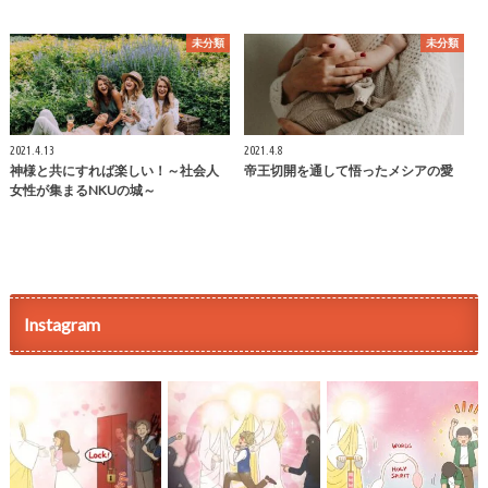
未分類
未分類
2021.4.13
2021.4.8
神様と共にすれば楽しい！～社会人
帝王切開を通して悟ったメシアの愛
女性が集まるNKUの城～
Instagram