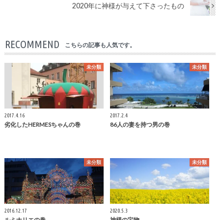
2020年に神様が与えて下さったもの
RECOMMEND
こちらの記事も人気です。
未分類
未分類
2017.4.16
2017.2.4
劣化したHERMESちゃんの巻
86人の妻を持つ男の巻
未分類
未分類
2016.12.17
2020.5.3
ルミナリエの巻
神様の宝物