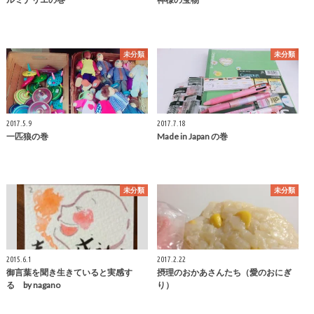
未分類
未分類
2017.5.9
2017.7.18
一匹狼の巻
Made in Japan の巻
未分類
未分類
2015.6.1
2017.2.22
御言葉を聞き生きていると実感す
摂理のおかあさんたち（愛のおにぎ
る by nagano
り）