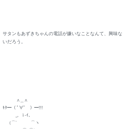
サタンもあずきちゃんの電話が嫌いなことなんて、興味な
いだろう。
∧＿∧
ｷﾀ━（ ﾟ∀ﾟ ）━!!!
_, i -ｲ、
（⌒` ⌒ヽ