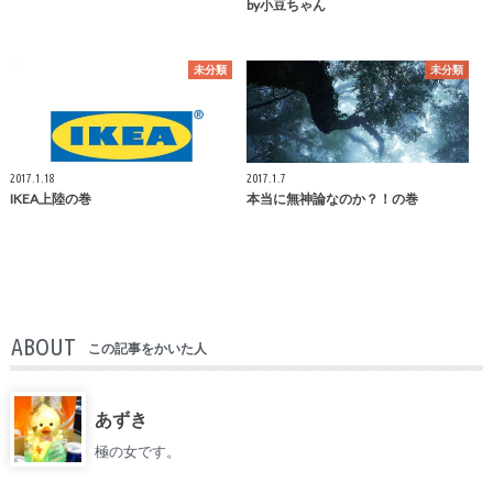
by小豆ちゃん
未分類
未分類
2017.1.18
2017.1.7
IKEA上陸の巻
本当に無神論なのか？！の巻
ABOUT
この記事をかいた人
あずき
極の女です。