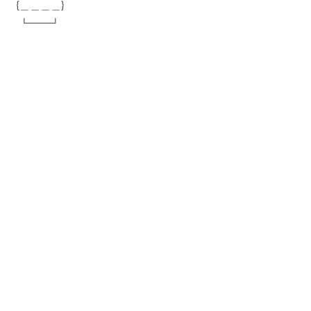
{＿＿＿＿}
┗━━┛