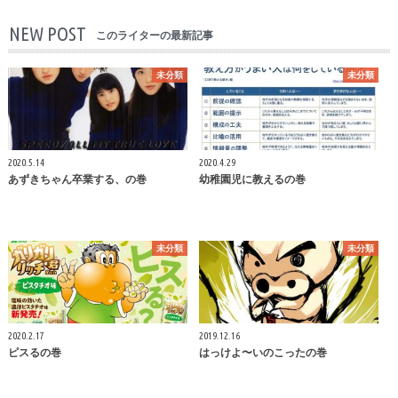
NEW POST
このライターの最新記事
未分類
未分類
2020.5.14
2020.4.29
あずきちゃん卒業する、の巻
幼稚園児に教えるの巻
未分類
未分類
2020.2.17
2019.12.16
ピスるの巻
はっけよ〜いのこったの巻