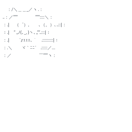
：/＼＿＿_／ヽ .：
..：／””” ”””::::＼：
：.| （゜）, ､（。）､..::|：
：.| ” ,,ﾉ(､_, )ヽ､,,””..:::|：
：.| ´,rｪｪｪ､｀ .:::::::::|：
：.＼ ヾ｀ﾆﾆ´ .:::::／…
：／ ￣”””ヽ：