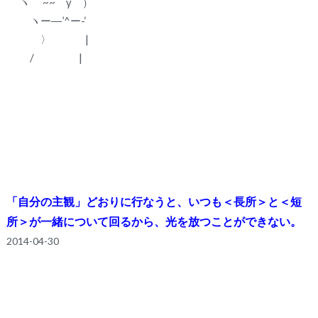
ヽ ~~⌒γ⌒）
ヽー―’^ー-‘
〉 |
/ |
「自分の主観」どおりに行なうと、いつも＜長所＞と＜短
所＞が一緒について回るから、光を放つことができない。
2014-04-30