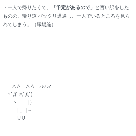
・一人で帰りたくて、
「予定があるので」
と言い訳をした
ものの、帰り道 バッタリ遭遇し、一人でいるところを見ら
れてしまう。（職場編）
∧∧ ∧∧ ｱﾚｱﾚ?
∩ﾟДﾟ,≡,ﾟДﾟ)
｀ヽ |）
| _ |～
U U