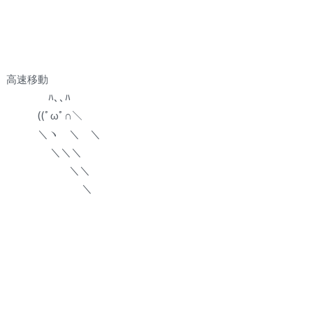
高速移動
ﾊ､､ﾊ
((ﾟωﾟ∩＼
＼ヽ ＼ ＼
＼＼＼
＼＼
＼