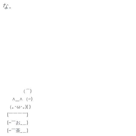
な。
（⌒)
∧__∧ （~)
（｡･ω･｡)( )
{￣￣￣￣}
{~￣お_＿}
{~￣茶_＿}