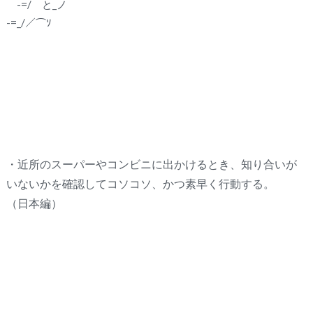
-=/ と_ノ
-=_/／⌒ｿ
・近所のスーパーやコンビニに出かけるとき、知り合いが
いないかを確認してコソコソ、かつ素早く行動する。
（日本編）