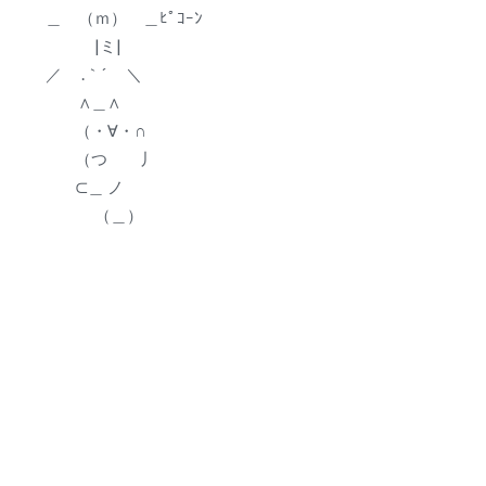
＿ （ｍ） ＿ﾋﾟｺｰﾝ
|ミ|
／ .｀´ ＼
∧＿∧
（・∀・∩
（つ 丿
⊂＿ ノ
（＿）