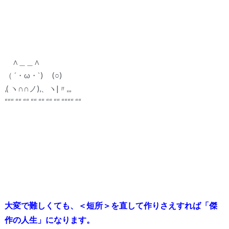
∧＿＿∧
（ ´・ω・`) (○)
,( ヽ∩∩ノ),、ヽ|〃,,,
“““ ““ ““ ““ ““ ““ ““ ““““ ““
大変で難しくても、＜短所＞を直して作りさえすれば「傑
作の人生」になります。