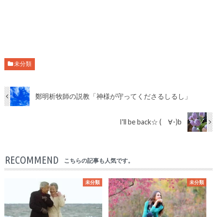
未分類
鄭明析牧師の説教「神様が守ってくださるしるし」
I'll be back☆ (ゝ∀･)b
RECOMMEND
こちらの記事も人気です。
未分類
未分類