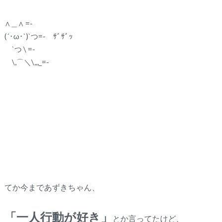
∧＿∧ =-
(´･ω･`)`つ=- ｻﾞｻﾞｯ
`つ \ =-
\,⌒＼\,,,_=-
てか今まであずきちゃん、
「一人行動が好き」
とか言ってたけど、