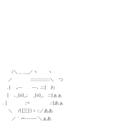
/＼＿＿_／ヽ ヽ
／ ::::::::::::::::＼ つ
. | ,,-‐‐ ‐‐-､ .:::| わ
| ､_(o)_,: _(o)_, :::|ぁぁ
. | ::< .::|あぁ
＼ /( [三] )ヽ ::／ああ
／｀ー‐–‐‐―´＼ぁあ