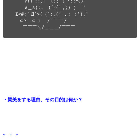
　　　ｱｲｺﾞ!!,'　(;; (´･:;⌒)/

　　　∧＿∧(;.　(´⌒` ,;) ）　’

　Σ<#;｀Д´>(（´:,(’ ,； ;'),`

　　⊂ヽ　⊂ ）　/￣￣￣/

　　 ￣￣￣＼/＿＿＿/￣￣￣
・賛美をする理由、その目的は何か？
。。。