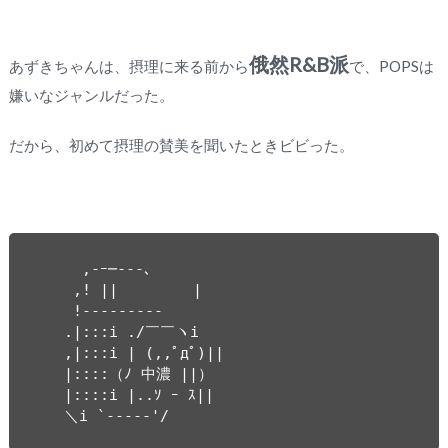
俄然R&B派
あずきちゃんは、摂理に来る前から
で、POPSは
嫌いなジャンルだった。
だから、初めて摂理の賛美を聞いたときビビった。
　 　 ,-ｰ─‐‐-､

　　 ,! ||　　　　　|

　　 !‐-------‐

　　.|:::i ./￣￣ヽi

　　,|:::i | (,,ﾟдﾟ)||　

　　|::::（ﾉ 中濃 ||）

　　|::::i |..ｿ ｰ ｽ||

　　＼i `-----'/