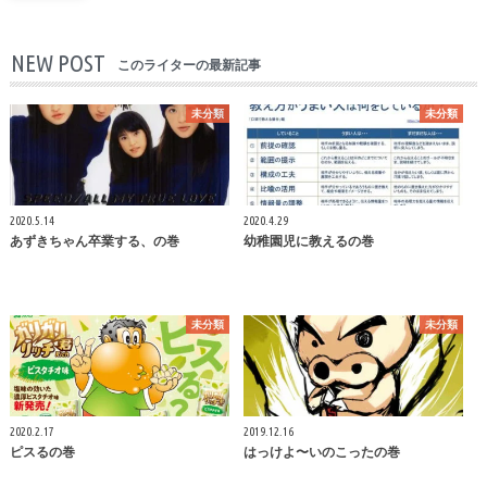
NEW POST
このライターの最新記事
未分類
未分類
2020.5.14
2020.4.29
あずきちゃん卒業する、の巻
幼稚園児に教えるの巻
未分類
未分類
2020.2.17
2019.12.16
ピスるの巻
はっけよ〜いのこったの巻