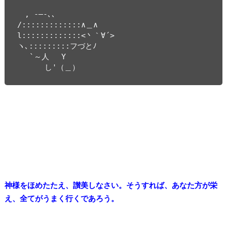
　, -―-､、

/:::::::::::::∧＿∧

l:::::::::::::<丶｀∀´>

ヽ､:::::::::フづとﾉ

　 `～人　 Y

　　　 し'（＿）
神様をほめたたえ、讃美しなさい。そうすれば、あなた方が栄
え、全てがうまく行くであろう。