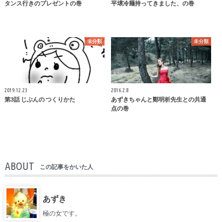
タンス行きのプレゼントの巻
平壌冷麺持ってきました、の巻
未分類
未分類
2019.12.23
2016.2.8
第3話 じぶんの つくりかた
あずきちゃんと鄭明析先生との共通
点の巻
ABOUT
この記事をかいた人
あずき
極の女です。