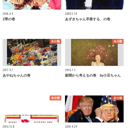
2018.6.4
2020.5.14
Z専の巻
あずきちゃん卒業する、の巻
未分類
未分類
2017.4.7
2016.1.3
あやねちゃんの巻
新聞から考えるの巻 by小豆ちゃん
未分類
未分類
2016.12.8
2018.4.29