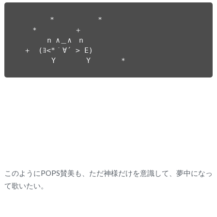
　 　　　*　　　　　　*

　　＊　　　　　＋　　

　 　　 n ∧＿∧　n

　＋　(ﾖ<*｀∀´ > E)

　 　 　 Y 　　　 Y　　　　＊
このようにPOPS賛美も、ただ神様だけを意識して、夢中になっ
て歌いたい。