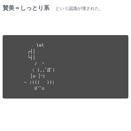
賛美＝しっとり系
という認識が壊された。
　　　　　　l≡l

　　　　┌┤│

　　　　└┤│

　　　　　 ﾉ　丶

　　　　 （ (,,ﾟДﾟ)　

　　　　 │∪ │つ

　　　～（(((　 ))）

　　　　　 U￣∪