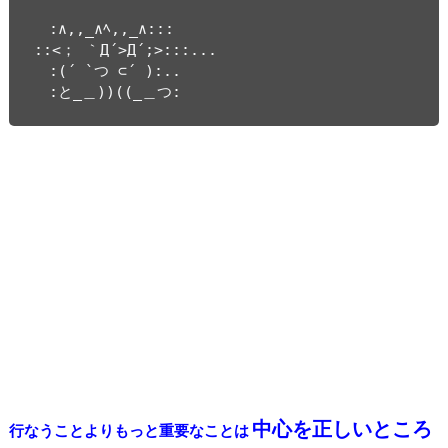
　:∧,,_∧ﾍ,,_∧:::

::<； ｀Д´>Д´;>:::...

　:(´ `つ ⊂´ ):..

　:と_＿))((_＿つ:
中心を正しいところ
行なうことよりもっと重要なことは