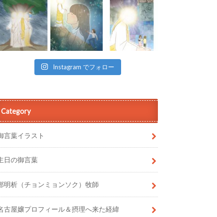
Instagram でフォロー
Category
御言葉イラスト
主日の御言葉
鄭明析（チョンミョンソク）牧師
名古屋嬢プロフィール＆摂理へ来た経緯