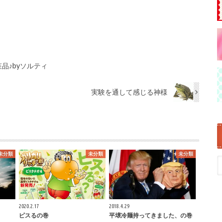
品♪byソルティ
実験を通して感じる神様
未分類
未分類
未分類
2020.2.17
2018.4.29
ピスるの巻
平壌冷麺持ってきました、の巻