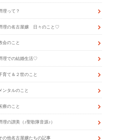
摂理って？
摂理の名古屋嬢 日々のこと♡
教会のこと
摂理での結婚生活♡
子育て＆２世のこと
メンタルのこと
医療のこと
摂理の讃美（♪聖歌隊音源♪）
その他名古屋嬢たちの記事