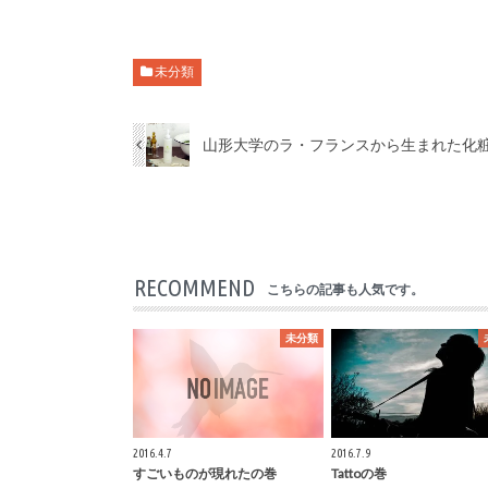
未分類
山形大学のラ・フランスから生まれた化粧
RECOMMEND
こちらの記事も人気です。
未分類
2016.4.7
2016.7.9
すごいものが現れたの巻
Tattoの巻