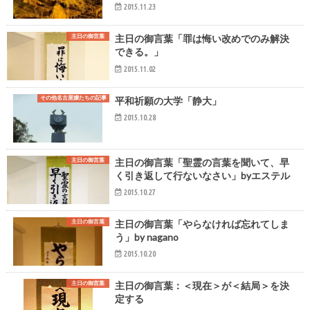
2015.11.23
主日の御言葉
主日の御言葉「罪は悔い改めでのみ解決
できる。」
2015.11.02
その他名古屋嬢たちの記事
平和祈願の大学「静大」
2015.10.28
主日の御言葉
主日の御言葉「聖霊の言葉を聞いて、早
く引き返して行ないなさい」byエステル
2015.10.27
主日の御言葉
主日の御言葉「やらなければ忘れてしま
う」by nagano
2015.10.20
主日の御言葉
主日の御言葉：＜現在＞が＜結局＞を決
定する