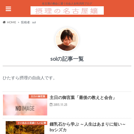
名古屋の教会に通う社会人女性共同ブログ
HOME
投稿者 : sol
sol
ひたすら摂理の自由人です。
主日の御言葉
主日の御言葉「最後の教えと会合」
2015.11.25
その他名古屋嬢たちの記事
鍾乳石から学ぶ ～人生はあまりに短い～
byシズカ