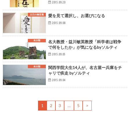
2015.09.20
主日の御言葉
愛を見て選択し、お選びになる
2015.09.08
未分類
名大教授・益川敏英教授「科学者は戦争
で何をしたか」が気になるbyソルティ
2015.09.05
未分類
関西学院大生14人が、名古屋ー兵庫をチ
ャリで疾走 byソルティ
2015.09.04
1
2
3
…
5
>