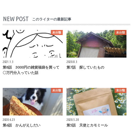
NEW POST
このライターの最新記事
未分類
未分類
2021.1.3
2020.8.3
第8話 3000円の雑貨福袋を買って
第7話 探していたもの
〇万円分入っていた話
未分類
未分類
2020.6.23
2020.5.20
第6話 かんがえしだい
第5話 天使とカモミール