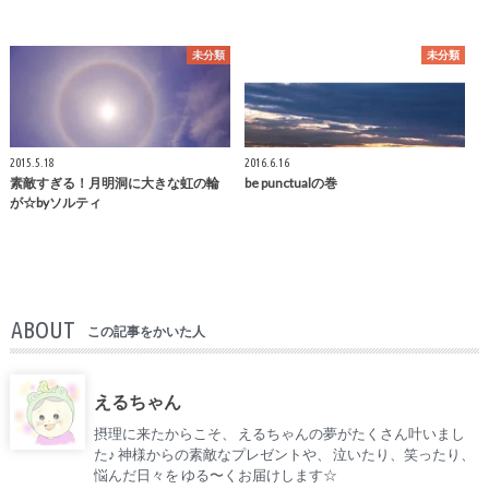
未分類
未分類
2015.5.18
2016.6.16
素敵すぎる！月明洞に大きな虹の輪
be punctualの巻
が☆byソルティ
ABOUT
この記事をかいた人
えるちゃん
摂理に来たからこそ、 えるちゃんの夢がたくさん叶いまし
た♪ 神様からの素敵なプレゼントや、 泣いたり、笑ったり、
悩んだ日々を ゆる〜くお届けします☆