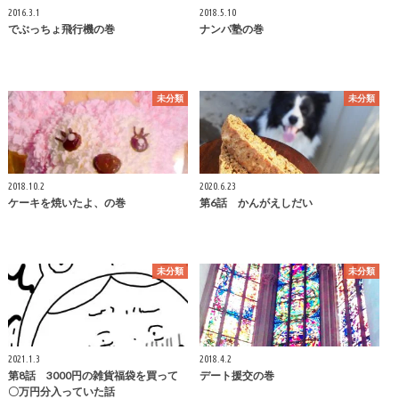
2016.3.1
2018.5.10
でぶっちょ飛行機の巻
ナンパ塾の巻
未分類
未分類
2018.10.2
2020.6.23
ケーキを焼いたよ、の巻
第6話 かんがえしだい
未分類
未分類
2021.1.3
2018.4.2
第8話 3000円の雑貨福袋を買って
デート援交の巻
〇万円分入っていた話