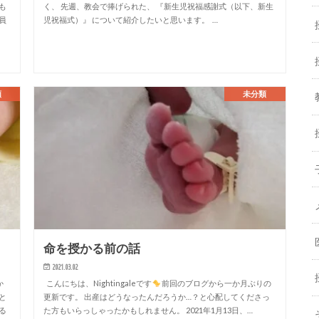
も
く、 先週、教会で捧げられた、 『新生児祝福感謝式（以下、新生
員
児祝福式）』 について紹介したいと思います。 …
類
未分類
命を授かる前の話
2021.03.02
か
こんにちは、Nightingaleです
前回のブログから一か月ぶりの
と
更新です。 出産はどうなったんだろうか…？と心配してくださっ
る
た方もいらっしゃったかもしれません。 2021年1月13日、…