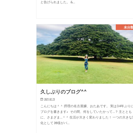
と告げられました。 &…
未分
久しぶりのブログ^^
2021.02.23
こんにちは＾＾ 摂理の名古屋嬢、おたあです。 実は3.4年ぶり
ブログを書きます♪ その間、何をしていたかって…？ 主ととも
に、さまざま…＾＾ 生活が大きく変わりました！ 一つの大きな
化として 神様がパ…