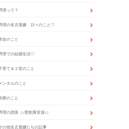
摂理って？
摂理の名古屋嬢 日々のこと♡
教会のこと
摂理での結婚生活♡
子育て＆２世のこと
メンタルのこと
医療のこと
摂理の讃美（♪聖歌隊音源♪）
その他名古屋嬢たちの記事