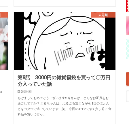
類
未分類
第8話 3000円の雑貨福袋を買って〇万円
分入っていた話
og
2021.01.03
あけましておめでとうございます‼︎ 皆さんは、どんなお正月をお
過ごしですか？ えるちゃんは、ぶるぶる震えながら 1日のほとん
どをコタツで過ごしています（笑） 今回の4コマです↓ 少し前に 食
料品を買いに行っ…