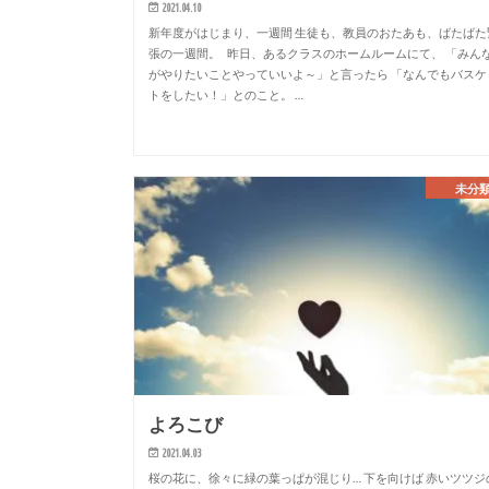
2021.04.10
新年度がはじまり、一週間 生徒も、教員のおたあも、ばたばた
張の一週間。 昨日、あるクラスのホームルームにて、 「みん
がやりたいことやっていいよ～」と言ったら 「なんでもバスケ
トをしたい！」とのこと。 …
未分
よろこび
2021.04.03
桜の花に、徐々に緑の葉っぱが混じり… 下を向けば 赤いツツジ