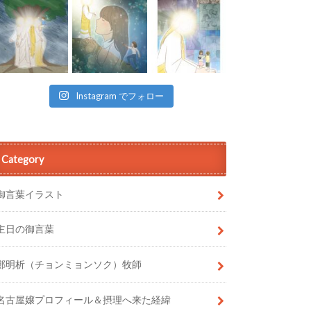
Instagram でフォロー
Category
御言葉イラスト
主日の御言葉
鄭明析（チョンミョンソク）牧師
名古屋嬢プロフィール＆摂理へ来た経緯