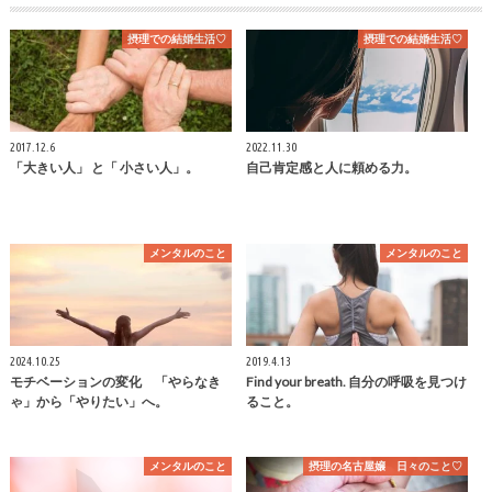
摂理での結婚生活♡
摂理での結婚生活♡
2017.12.6
2022.11.30
「大きい人」 と「 小さい人」。
自己肯定感と人に頼める力。
メンタルのこと
メンタルのこと
2024.10.25
2019.4.13
モチベーションの変化 「やらなき
Find your breath. 自分の呼吸を見つけ
ゃ」から「やりたい」へ。
ること。
メンタルのこと
摂理の名古屋嬢 日々のこと♡