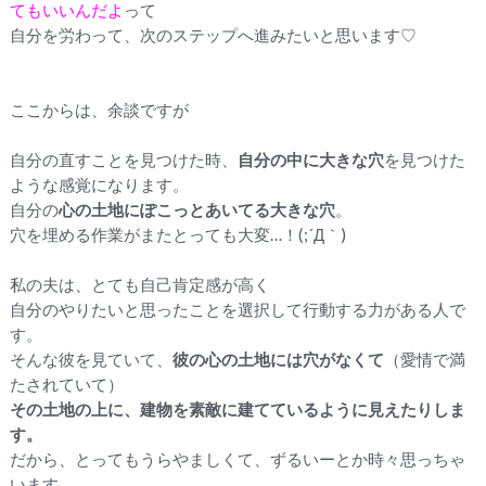
てもいいんだよ
って
自分を労わって、次のステップへ進みたいと思います♡
ここからは、余談ですが
自分の直すことを見つけた時、
自分の中に大きな穴
を見つけた
ような感覚になります。
自分の
心の土地にぽこっとあいてる大きな穴
。
穴を埋める作業がまたとっても大変…！(;´Д｀)
私の夫は、とても自己肯定感が高く
自分のやりたいと思ったことを選択して行動する力がある人で
す。
そんな彼を見ていて、
彼の心の土地には
穴がなくて
（愛情で満
たされていて）
その土地の上に、建物を素敵に建てているように見えたりしま
す。
だから、とってもうらやましくて、ずるいーとか時々思っちゃ
います。