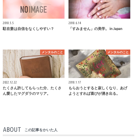
2018.5.5
2018.6.14
駐在妻は自信をなくしやすい？
「すみません」の美学。 in Japan
メンタルのこと
メンタルのこと
2022.12.22
2018.1.17
たくさん許してもらった分、たくさ
もらおうとすると寂しくなり、あげ
ん愛したマグダラのマリア。
ようとすれば喜びが湧き出る。
ABOUT
この記事をかいた人