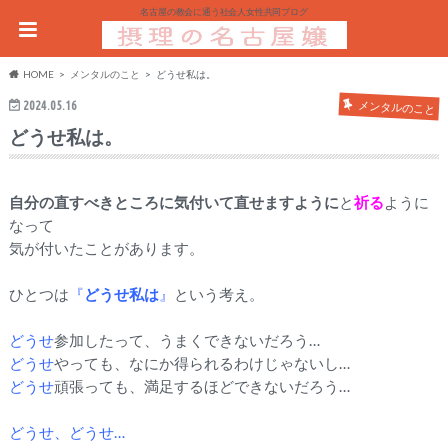
名古屋の教会に通う社会人女性共同ブログ
HOME
メンタルのこと
どうせ私は。
2024.05.16
メンタルのこと
どうせ私は。
自分の直すべきところに気付いて直せますように
と
祈る
ように
なっ
て
気が付いたことがあります。
ひとつは
『
どうせ私は
』
という考え。
どうせ
参加したって、うまくできないだろう…
どうせ
やっても、なにか得られるわけじゃないし…
どうせ
頑張っても、満足するほどできないだろう…
どうせ、どうせ…