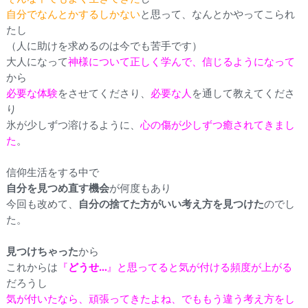
自分でなんとかするしかない
と思って、なんとかやってこられ
たし
（人に助けを求めるのは今でも苦手です）
大人になって
神様について正しく学んで、信じるようになって
から
必要な体験
をさせてくださり、
必要な人
を通して教えてくださ
り
氷が少しずつ溶けるように、
心の傷が少しずつ癒されてきまし
た
。
信仰生活をする中で
自分を見つめ直す機会
が何度もあり
今回も改めて、
自分の捨てた方がいい考え方を見つけた
のでし
た。
見つけちゃった
から
これからは
『
どうせ…
』と思ってると気が付ける頻度が上がる
だろうし
気が付いたなら、頑張ってきたよね、でももう違う考え方をし