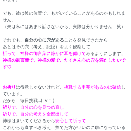
でも、彼は彼の位置で、もがいていることがあるのかもしれま
せん。
（夫は私にはあまり話さないから、実際は分かりません 笑）
それでも、
自分の心に穴がある
ことを発見できたから
あとはその穴（考え、記憶）をよく観察して
祈って、神様の御言葉に静かに耳を傾けて
みるようにします。
神様の御言葉で、神様の愛で、たくさん心の穴を満たしたいで
す♡
お祈り
は得意じゃないけれど、
挑戦する甲斐があるのは確信
し
ています。
だから、毎日挑戦…( ´∀｀ )
祈り
で、自分の心を見つめ直し
祈り
で、自分の考えを全部出して
神様はきいてくださるから
安心して祈って
これからも直すべき考え、
捨てた方がいいのに癖になっている