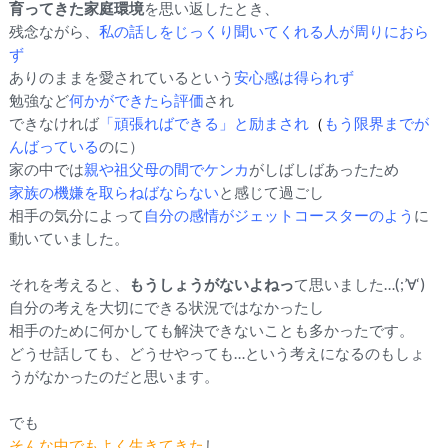
育ってきた家庭環境
を思い返したとき、
残念ながら、
私の話しをじっくり聞いてくれる人が周りにおら
ず
ありのままを愛されているという
安心感は得られず
勉強など
何かができたら評価
され
できなければ
「頑張ればできる」と励まされ
（
もう限界までが
んばっている
のに）
家の中では
親や祖父母の間でケンカ
がしばしばあったため
家族の機嫌を取らねばならない
と感じて過ごし
相手の気分によって
自分の感情がジェットコースターのよう
に
動い
ていました。
それを考えると、
もうしょうがないよねっ
て思いました…(;’∀
‘)
自分の考えを大切にできる状況ではなかったし
相手のために何かしても解決できないことも多かったです。
どうせ話しても、どうせやっても…という考えになるのもしょ
うがなかったのだと思います。
でも
そんな中でもよく生きてきた
し