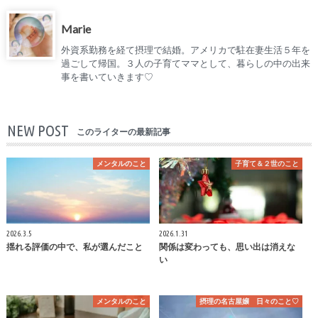
Marie
外資系勤務を経て摂理で結婚。アメリカで駐在妻生活５年を
過ごして帰国。３人の子育てママとして、暮らしの中の出来
事を書いていきます♡
NEW POST
このライターの最新記事
メンタルのこと
子育て＆２世のこと
2026.3.5
2026.1.31
揺れる評価の中で、私が選んだこと
関係は変わっても、思い出は消えな
い
メンタルのこと
摂理の名古屋嬢 日々のこと♡