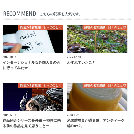
RECOMMEND
こちらの記事も人気です。
摂理の名古屋嬢 日々のこと♡
摂理の名古屋嬢 日々のこと♡
2017.10.14
2025.12.30
インターナショナルな外国人妻の会
わすれていたこと
に行ってみた☆
摂理の名古屋嬢 日々のこと♡
摂理の名古屋嬢 日々のこと♡
2015.12.14
2018.4.25
作品紹介シリーズ番外編 ー摂理に来
米国駐在妻が通る道、アンティーク
る前の作品を見て思うことー
編 Part 2。