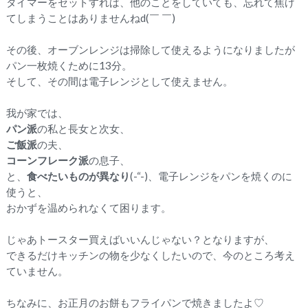
タイマーをセットすれば、他のことをしていても、
忘れて焦げ
てしまうことはありませんねd(￣ ￣)
その後、
オーブンレンジは掃除して使えるようになりましたが
パン一枚焼くために13分。
そして、その間は電子レンジとして使えません。
我が家では、
パン派
の私と長女と次女、
ご飯派
の夫、
コーンフレーク派
の息子、
と、
食べたいものが異なり
(-“-)、電子レンジをパンを焼くのに
使うと、
おかずを温められなくて困ります。
じゃあトースター買えばいいんじゃない？となりますが、
できるだけキッチンの物を少なくしたいので、今のところ考え
ていません。
ちなみに、お正月のお餅もフライパンで焼きましたよ♡