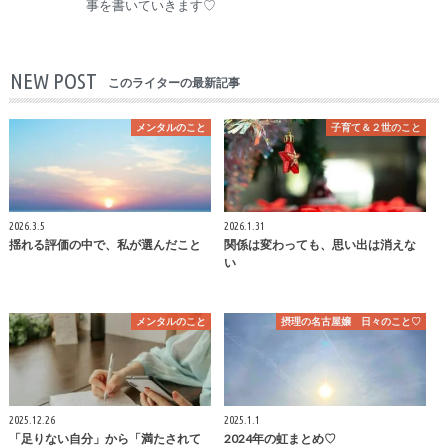
事を書いていきます♡
NEW POST
このライターの最新記事
メンタルのこと
子育て＆２世のこと
2026.3.5
2026.1.31
揺れる評価の中で、私が選んだこと
関係は変わっても、思い出は消えな
い
メンタルのこと
摂理の名古屋嬢 日々のこと♡
2025.12.26
2025.1.1
「足りない自分」から「満たされて
2024年の虹まとめ♡