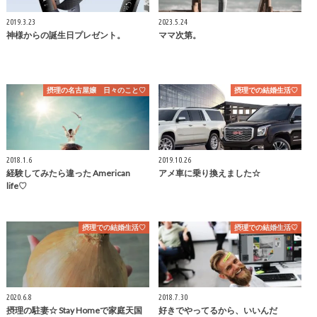
2019.3.23
2023.5.24
神様からの誕生日プレゼント。
ママ次第。
摂理の名古屋嬢 日々のこと♡
摂理での結婚生活♡
2018.1.6
2019.10.26
経験してみたら違った American
アメ車に乗り換えました☆
life♡
摂理での結婚生活♡
摂理での結婚生活♡
2020.6.8
2018.7.30
摂理の駐妻☆ Stay Homeで家庭天国
好きでやってるから、いいんだ