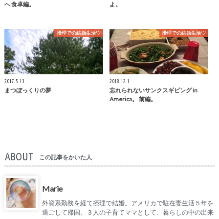
へ 食卓編。
よ。
摂理での結婚生活♡
摂理での結婚生活♡
2017.5.13
2018.12.1
まつぼっくりの夢
忘れられないサンクスギビング in
America。 前編。
ABOUT
この記事をかいた人
Marie
外資系勤務を経て摂理で結婚。アメリカで駐在妻生活５年を
過ごして帰国。３人の子育てママとして、暮らしの中の出来