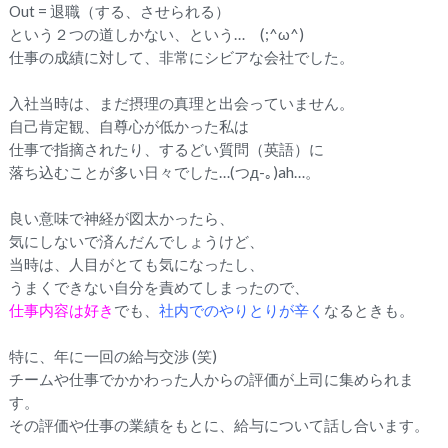
Out = 退職（する、させられる）
という２つの道しかない、という… (;^ω^)
仕事の成績に対して、非常にシビアな会社でした。
入社当時は、まだ摂理の真理と出会っていません。
自己肯定観、自尊心が低かった私は
仕事で指摘されたり、するどい質問（英語）に
落ち込むことが多い日々でした…(つд-｡)ah…。
良い意味で神経が図太かったら、
気にしないで済んだんでしょうけど、
当時は、人目がとても気になったし、
うまくできない自分を責めてしまったので、
仕事内容は好き
でも、
社内でのやりとりが辛く
なるときも。
特に、年に一回の給与交渉 (笑)
チームや仕事でかかわった人からの評価が上司に集められま
す。
その評価や仕事の業績をもとに、給与について話し合います。