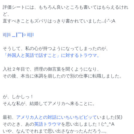
評価シートには、もちろん良いところも書いてはもらえるけれ
ど、
直すべきこともズバリはっきり書かれていました…(-“-;A
il||li
＿|￣|○
il||l
そうして、私の心が持つようになってしまったのが、
「外国人と英語で話すこと」に対するトラウマ。
入社２年目で、摂理の御言葉を聞くようになり、
その後、本当に体調を崩したので別の仕事に転職しました。
が、しかしっ！
そんな私が、結婚してアメリカへ来ることに。
最初、
アメリカ人との対話にいちいちビビッて
いました(笑)
そのとき、あの
英語トラウマ
を思い出しました！(;^_^A
いや、なんでそれまで思い出さなかったんだろう…。