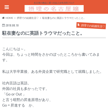
名古屋の教会に通う社会人女性共同ブログ
HOME
摂理での結婚生活♡
駐在妻なのに英語トラウマだったこと。
2018.08.10
摂理での結婚生活♡
駐在妻なのに英語トラウマだったこと。
こんにちは～。
今回は、ちょっと時間をさかのぼったところから書いてみま
す。
私は大学卒業後、ある外資企業で研究職として就職しました。
社内言語は英語。
外国の社員も多かったです。
「Go or Out 」
と言う暗黙の昇進原理があり、
Go = 昇進する か、