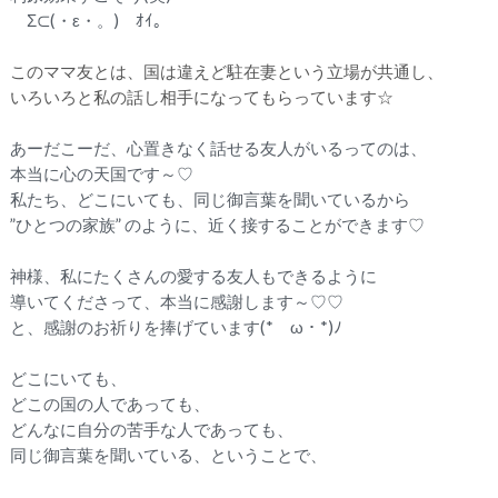
Σ⊂(・ε・。) ｵｲ。
このママ友とは、国は違えど駐在妻という立場が共通し、
いろいろと私の話し相手になってもらっています☆
あーだこーだ、心置きなく話せる友人がいるってのは、
本当に心の天国です～♡
私たち、どこにいても、同じ御言葉を聞いているから
”ひとつの家族” のように、近く接することができます♡
神様、私にたくさんの愛する友人もできるように
導いてくださって、本当に感謝します～♡♡
と、感謝のお祈りを捧げています(*ゝω・*)ﾉ
どこにいても、
どこの国の人であっても、
どんなに自分の苦手な人であっても、
同じ御言葉を聞いている、ということで、