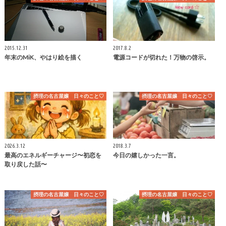
2015.12.31
2017.8.2
年末のMiK、やはり絵を描く
電源コードが切れた！万物の啓示。
摂理の名古屋嬢 日々のこと♡
摂理の名古屋嬢 日々のこと♡
2026.3.12
2018.3.7
最高のエネルギーチャージ〜初恋を
今日の嬉しかった一言。
取り戻した話〜
摂理の名古屋嬢 日々のこと♡
摂理の名古屋嬢 日々のこと♡