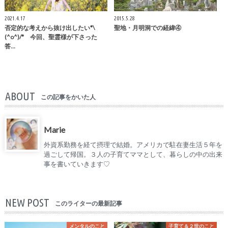
2021.4.17
2015.5.28
否定的な考えから抜け出したい*\
聖地・月明洞での経緯④
(^o^)/* 今回、聖霊様が下さった
答…
ABOUT
この記事をかいた人
Marie
外資系勤務を経て摂理で結婚。アメリカで駐在妻生活５年を
過ごして帰国。３人の子育てママとして、暮らしの中の出来
事を書いていきます♡
NEW POST
このライターの最新記事
メンタルのこと
子育て＆２世のこと