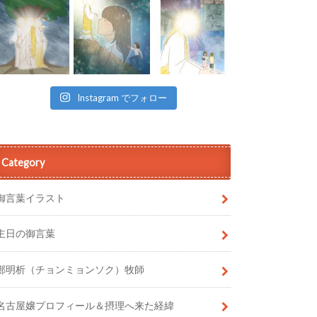
Instagram でフォロー
Category
御言葉イラスト
主日の御言葉
鄭明析（チョンミョンソク）牧師
名古屋嬢プロフィール＆摂理へ来た経緯