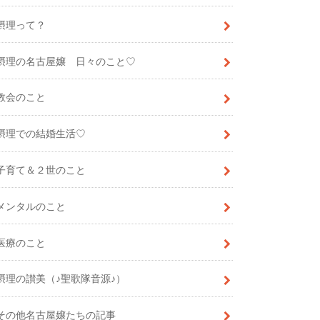
摂理って？
摂理の名古屋嬢 日々のこと♡
教会のこと
摂理での結婚生活♡
子育て＆２世のこと
メンタルのこと
医療のこと
摂理の讃美（♪聖歌隊音源♪）
その他名古屋嬢たちの記事