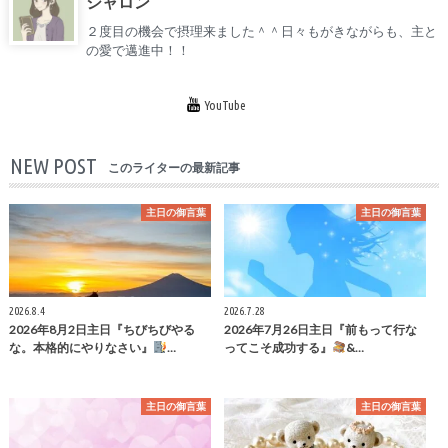
シャロン
２度目の機会で摂理来ました＾＾日々もがきながらも、主と
の愛で邁進中！！
YouTube
NEW POST
このライターの最新記事
主日の御言葉
主日の御言葉
2026.8.4
2026.7.28
2026年8月2日主日『ちびちびやる
2026年7月26日主日『前もって行な
な。本格的にやりなさい』
…
ってこそ成功する』
&…
主日の御言葉
主日の御言葉