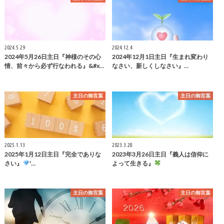
2024.5.29
2024.12.4
2024年5月26日主日『神様のその心
2024年12月1日主日『生まれ変わり
情、前々から必ず行なわれる』&#x…
なさい、新しくしなさい』…
主日の御言葉
主日の御言葉
2025.1.13
2023.3.28
2025年1月12日主日『完全でありな
2023年3月26日主日『義人は信仰に
さい』
'…
よって生きる』
主日の御言葉
主日の御言葉