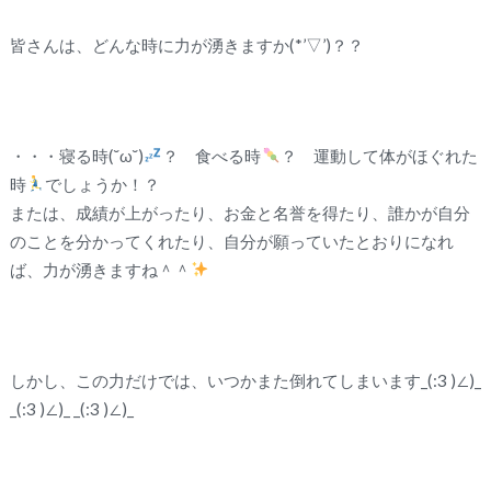
皆さんは、どんな時に力が湧きますか(*’▽’)？？
・・・寝る時(˘ω˘)
？ 食べる時
？ 運動して体がほぐれた
時
でしょうか！？
または、成績が上がったり、お金と名誉を得たり、誰かが自分
のことを分かってくれたり、自分が願っていたとおりになれ
ば、力が湧きますね＾＾
しかし、この力だけでは、いつかまた倒れてしまいます_(:3 )∠)_
_(:3 )∠)_ _(:3 )∠)_