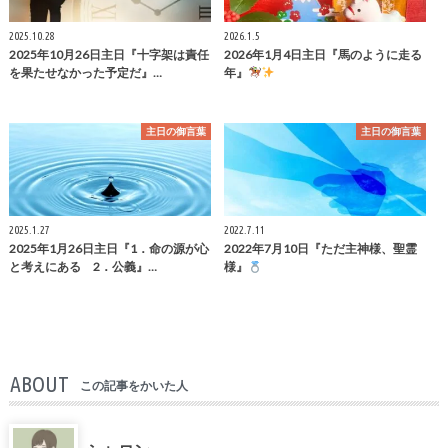
2025.10.28
2026.1.5
2025年10月26日主日『十字架は責任
2026年1月4日主日『馬のように走る
を果たせなかった予定だ』…
年』
主日の御言葉
主日の御言葉
2025.1.27
2022.7.11
2025年1月26日主日『1．命の源が心
2022年7月10日『ただ主神様、聖霊
と考えにある 2．公義』…
様』
ABOUT
この記事をかいた人