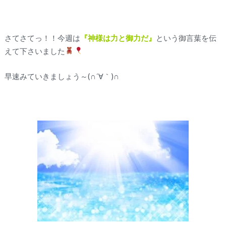
さてさてっ！！今週は
『神様は力と御力だ』
という御言葉を伝
えて下さいました
早速みていきましょう～(∩´∀｀)∩