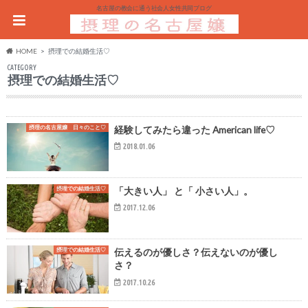
名古屋の教会に通う社会人女性共同ブログ
HOME
摂理での結婚生活♡
CATEGORY
摂理での結婚生活♡
摂理の名古屋嬢 日々のこと♡
経験してみたら違った American life♡
2018.01.06
摂理での結婚生活♡
「大きい人」 と「 小さい人」。
2017.12.06
摂理での結婚生活♡
伝えるのが優しさ？伝えないのが優し
さ？
2017.10.26