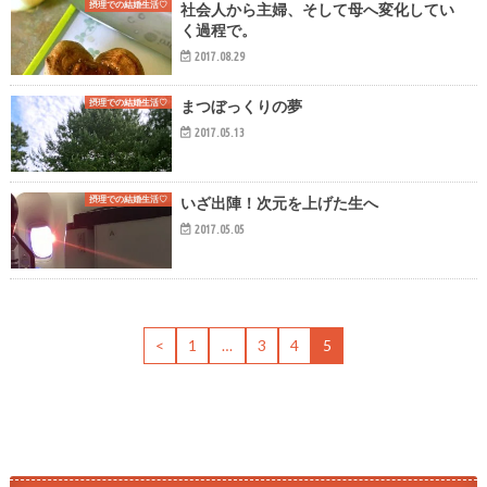
摂理での結婚生活♡
社会人から主婦、そして母へ変化してい
く過程で。
2017.08.29
摂理での結婚生活♡
まつぼっくりの夢
2017.05.13
摂理での結婚生活♡
いざ出陣！次元を上げた生へ
2017.05.05
<
1
…
3
4
5